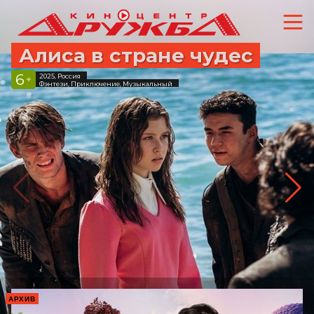
Алиса в стране чудес
6
2025, Россия
+
Фэнтези, Приключение, Музыкальный
АРХИВ