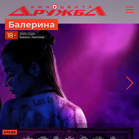
Балерина
18
2025, США
+
Боевик, Триллер
АРХИВ