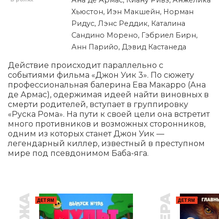
Ана де Армас, Киану Ривз, Анжелика
Хьюстон, Иэн Макшейн, Норман
Ридус, Лэнс Реддик, Каталина
Сандино Морено, Гэбриел Бирн,
Анн Парийо, Дэвид Кастанеда
Действие происходит параллельно с 
событиями фильма «Джон Уик 3». По сюжету 
профессиональная балерина Ева Макарро (Ана 
де Армас), одержимая идеей найти виновных в 
смерти родителей, вступает в группировку 
«Руска Рома». На пути к своей цели она встретит 
много противников и возможных сторонников, 
одним из которых станет Джон Уик — 
легендарный киллер, известный в преступном 
мире под псевдонимом Баба-яга.
ДЕТЯМ
ДЕТЯМ