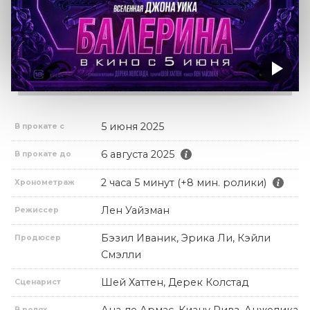
5 июня 2025
В прокате с
6 августа 2025
В прокате до
2 часа 5 минут (+8 мин. ролики)
Хронометраж
Лен Уайзман
Режиссер
Бэзил Иваник, Эрика Ли, Кэйли
Продюсер
Смэлли
Шей Хаттен, Дерек Колстад
Сценарист
В ролях