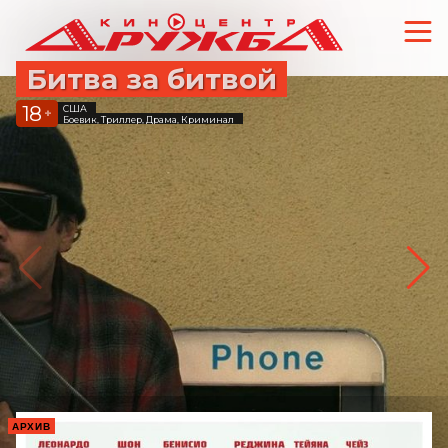
Битва за битвой
18
США
+
Боевик, Триллер, Драма, Криминал
АРХИВ