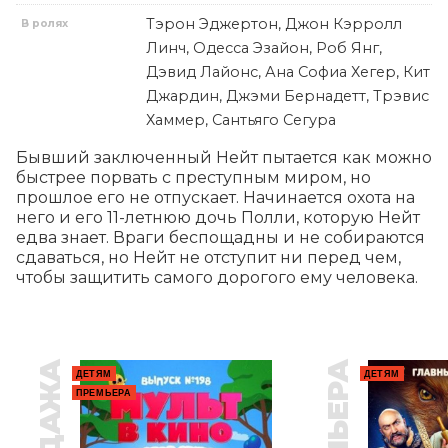
Тэрон Эджертон, Джон Кэрролл
В ролях
Линч, Одесса Эзайон, Роб Янг,
Дэвид Лайонс, Ана Софиа Хегер, Кит
Джардин, Джэми Бернадетт, Трэвис
Хаммер, Сантьяго Сегура
Бывший заключенный Нейт пытается как можно 
быстрее порвать с преступным миром, но 
прошлое его не отпускает. Начинается охота на 
него и его 11-летнюю дочь Полли, которую Нейт 
едва знает. Враги беспощадны и не собираются 
сдаваться, но Нейт не отступит ни перед чем, 
чтобы защитить самого дорогого ему человека.
ПРЕМЬЕРА
ДЕТЯМ
ДЕТЯМ
ПРЕМЬЕРА