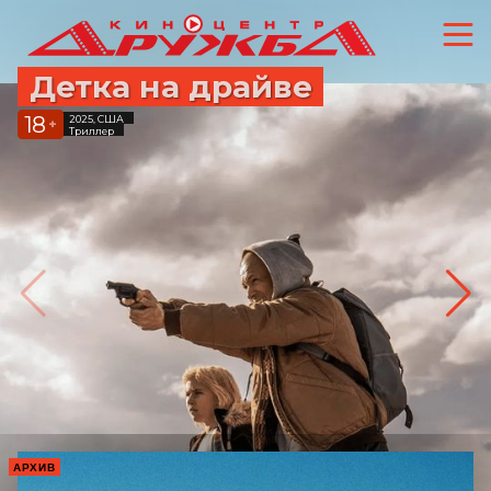
Детка на драйве
18
2025, США
+
Триллер
АРХИВ