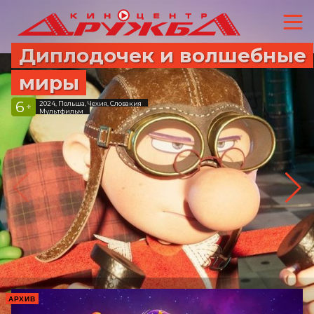
Диплодочек и волшебные
миры
6
2024, Польша, Чехия, Словакия
+
Мультфильм
АРХИВ