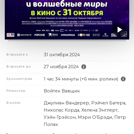
31 октября 2024
В прокате с
27 ноября 2024
В прокате до
1 час 34 минуты (+6 мин. ролики)
Хронометраж
Войтек Вавщик
Режиссер
Джулиан Вандерер, Рэйчел Батера,
В ролях
Николас Корда, Хелена Энглерт,
Уэйн Грэйсон, Мэри О’Брэди, Петр
Полак