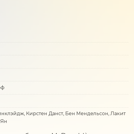
оф
инклэйдж, Кирстен Данст, Бен Мендельсон, Лакит
 Ян