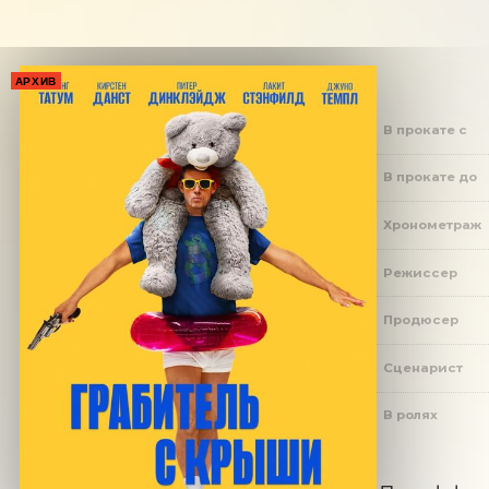
АРХИВ
В прокате с
В прокате до
Хронометраж
Режиссер
Продюсер
Сценарист
В ролях