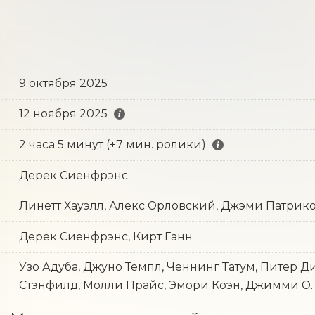
9 октября 2025
12 ноября 2025
2 часа 5 минут (+7 мин. ролики)
Дерек Сиенфрэнс
Линетт Хауэлл, Алекс Орловский, Джэми Патрик
Дерек Сиенфрэнс, Кирт Ганн
Узо Адуба, Джуно Темпл, Ченнинг Татум, Питер Д
Стэнфилд, Молли Прайс, Эмори Коэн, Джимми О.