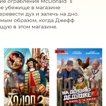
ие ограбления McDonald`s 
е убежище в магазине 
ревести дух и залечь на дно. 
емым образом, когда Джефф 
щую в этом магазине.
ТА
ДЕТЯМ