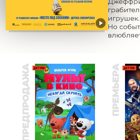
Джеффри 
грабител
игрушек.
Но событ
влюбляет
ПРЕДПРОДАЖА
ПРЕМЬЕРА
ДЕТЯМ
ДЕТЯМ