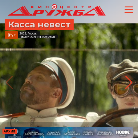
Касса невест
16
2025, Россия
+
Приключения, Комедия
АРХИВ