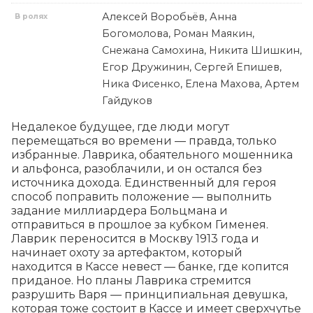
Алексей Воробьёв, Анна
В ролях
Богомолова, Роман Маякин,
Снежана Самохина, Никита Шишкин,
Егор Дружинин, Сергей Епишев,
Ника Фисенко, Елена Махова, Артем
Гайдуков
Недалекое будущее, где люди могут 
перемещаться во времени — правда, только 
избранные. Лаврика, обаятельного мошенника 
и альфонса, разоблачили, и он остался без 
источника дохода. Единственный для героя 
способ поправить положение — выполнить 
задание миллиардера Больцмана и 
отправиться в прошлое за кубком Гименея. 
Лаврик переносится в Москву 1913 года и 
начинает охоту за артефактом, который 
находится в Кассе невест — банке, где копится 
приданое. Но планы Лаврика стремится 
разрушить Варя — принципиальная девушка, 
которая тоже состоит в Кассе и имеет сверхчутье 