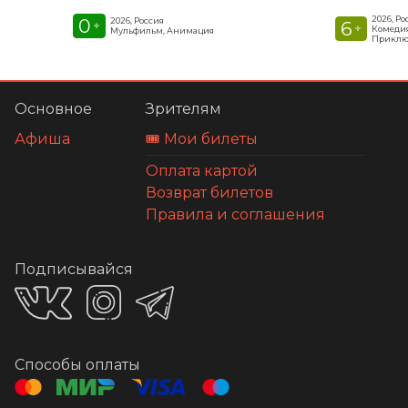
2026, Ро
0
2026, Россия
6
+
+
Комедия
Мульфильм, Анимация
Приклю
Основное
Зрителям
Афиша
🎟️ Мои билеты
Оплата картой
Возврат билетов
Правила и соглашения
Подписывайся
Способы оплаты