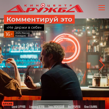
Комментируй это
«Не держи в себе»
16
2026, Россия
+
Комедия
АРХИВ