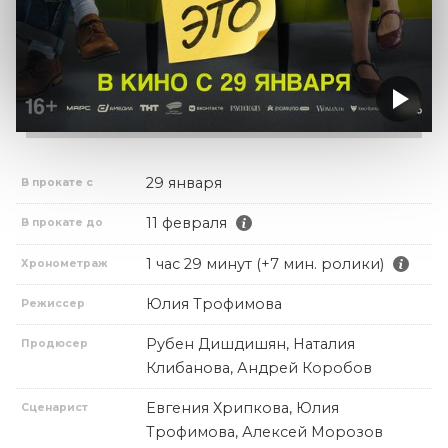
29 января
В прокате с
11 февраля
В прокате до
1 час 29 минут (+7 мин. ролики)
Хронометраж
Юлия Трофимова
Режиссер
Рубен Дишдишян, Наталия
Продюсер
Клибанова, Андрей Коробов
Евгения Хрипкова, Юлия
Сценарист
Трофимова, Алексей Морозов