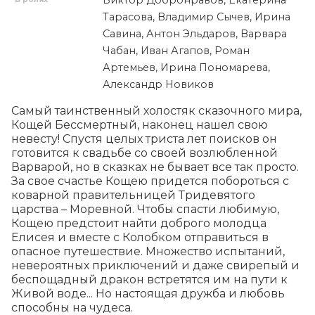
Виктор Добронравов, Екатерина
Тарасова, Владимир Сычев, Ирина
Савина, Антон Эльдаров, Варвара
Чабан, Иван Агапов, Роман
Артемьев, Ирина Пономарева,
Александр Новиков
Самый таинственный холостяк сказочного мира, 
Кощей Бессмертный, наконец нашел свою 
невесту! Спустя целых триста лет поисков он 
готовится к свадьбе со своей возлюбленной 
Варварой, но в сказках не бывает все так просто. 
За свое счастье Кощею придется побороться с 
коварной правительницей Тридевятого 
царства – Моревной. Чтобы спасти любимую, 
Кощею предстоит найти доброго молодца 
Елисея и вместе с Колобком отправиться в 
опасное путешествие. Множество испытаний, 
невероятных приключений и даже свирепый и 
беспощадный дракон встретятся им на пути к 
Живой воде... Но настоящая дружба и любовь 
способны на чудеса.