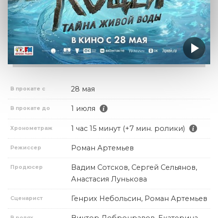
28 мая
В прокате с
1 июля
В прокате до
1 час 15 минут (+7 мин. ролики)
Хронометраж
Роман Артемьев
Режиссер
Вадим Сотсков, Сергей Сельянов,
Продюсер
Анастасия Лунькова
Генрих Небольсин, Роман Артемьев
Сценарист
В ролях