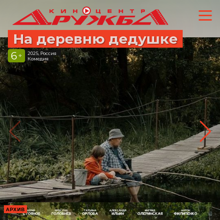
На деревню дедушке
6
2025, Россия
+
Комедия
АРХИВ