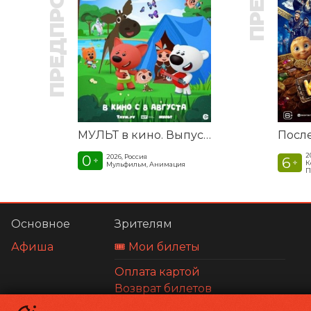
ПРЕДПРОДАЖА
МУЛЬТ в кино. Выпуск №198. Некогда скучать
2
0
2026, Россия
6
+
+
К
Мульфильм, Анимация
П
Основное
Зрителям
Афиша
🎟️ Мои билеты
Оплата картой
Возврат билетов
Правила и соглашения