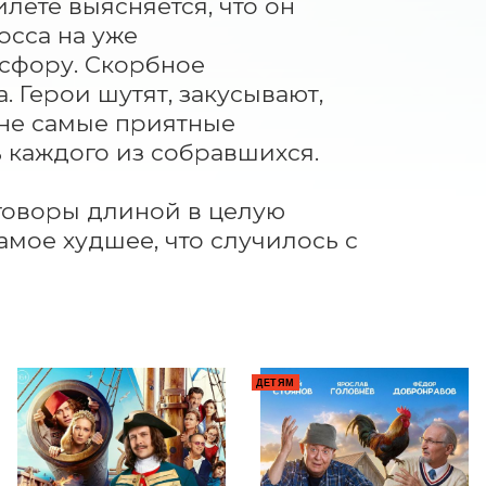
ете выясняется, что он 
сса на уже 
сфору. Скорбное 
Герои шутят, закусывают, 
не самые приятные 
каждого из собравшихся.

говоры длиной в целую 
амое худшее, что случилось с 
ДЕТЯМ