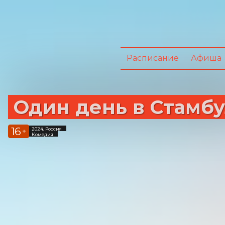
Расписание
Афиша
Один день в Стамб
16
2024, Россия
+
Комедия