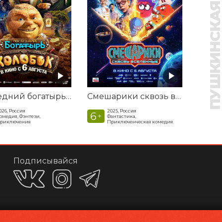
ПУШКИНСКАЯ КАР
Последний богатырь. Колобок
Смешарики сквозь вселенные
026, Россия
2025, Россия
6
+
омедия, Фэнтези,
Фантастика,
риключения
Приключенческая комедия
Подписывайся