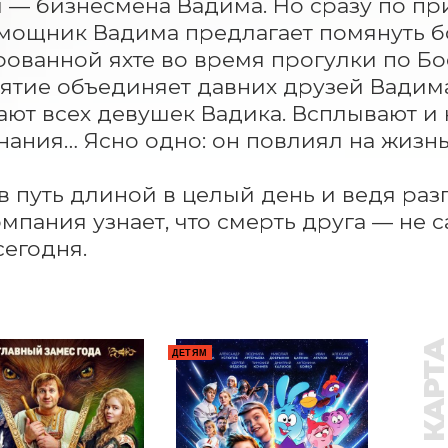
 — бизнесмена Вадима. Но сразу по прил
мощник Вадима предлагает помянуть бо
ованной яхте во время прогулки по Бо
тие объединяет давних друзей Вадима. 
ют всех девушек Вадика. Всплывают и 
ания… Ясно одно: он повлиял на жизнь 
 путь длиной в целый день и ведя раз
омпания узнает, что смерть друга — не с
сегодня.
ДЕТЯМ