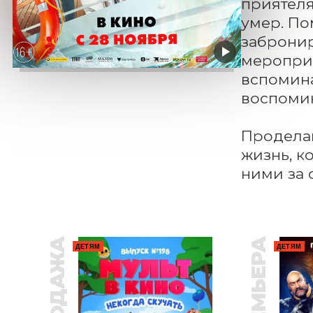
приятеля
умер. По
забронир
мероприя
вспомина
воспомин
Проделав
жизнь, к
ними за 
ПРЕМЬЕРА
ДЕТЯМ
ДЕТЯМ