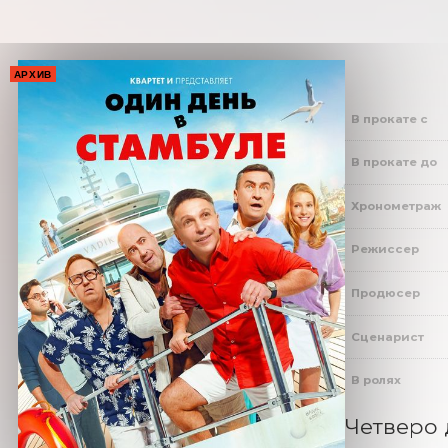
АРХИВ
В прокате с
В прокате до
Хронометраж
Режиссер
Продюсер
Сценарист
В ролях
Четверо 