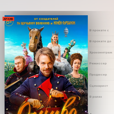
АРХИВ
В прокате с
В прокате до
Хронометраж
Режиссер
Продюсер
Сценарист
В ролях