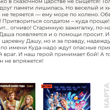
ько в сказочном царстве не сыщется! Тол
друг памяти лишилась. Но веселый и хи
 не теряется — ему море по колено. Обв
! Притвориться солдатом – куда проще!
ит… огниво! Старинную зажигалку, по-на
Даша появляется и о помощи просит. И 
а царевну Дашу, но и за правду, надежду
по имени Куда-надо ждут опасные прик
враг. И наш герой принимает бой! А то, 
н не впряжется!
ДЕТЯМ