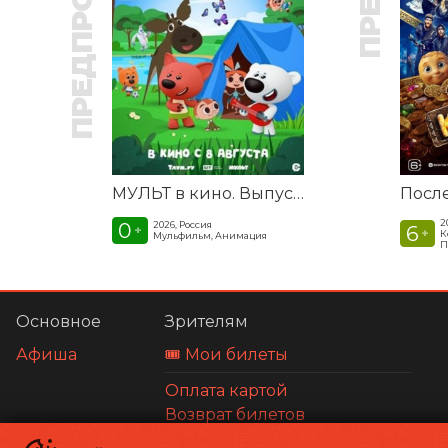
ПРЕДПРОДАЖА
МУЛЬТ в кино. Выпуск №198. Некогда скучать
2
0
2026, Россия
6
+
+
К
Мульфильм, Анимация
П
Основное
Зрителям
Афиша
🎟️ Мои билеты
Оплата картой
Возврат билетов
Правила и соглашения