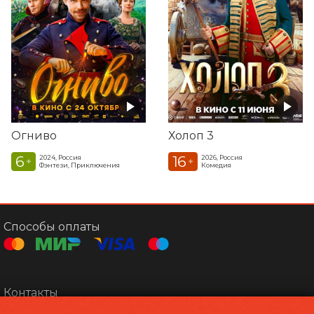
ТА
Огниво
Холоп 3
6
16
2024, Россия
2026, Россия
+
+
Фэнтези, Приключения
Комедия
Способы оплаты
Контакты
Касса
+7 4152 34-43-55