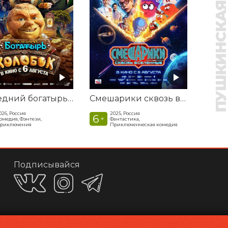
ПУШКИНСКАЯ КАР
Последний богатырь. Колобок
Смешарики сквозь вселенные
026, Россия
2025, Россия
6
+
омедия, Фэнтези,
Фантастика,
риключения
Приключенческая комедия
Подписывайся