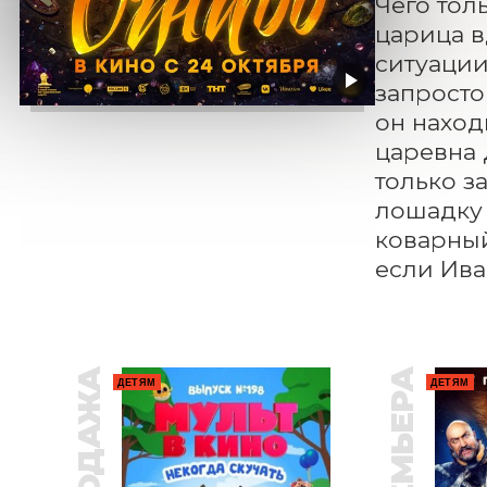
Чего тол
царица в
ситуации
запросто
он наход
царевна 
только з
лошадку 
коварный 
если Ива
ПРЕМЬЕРА
ДЕТЯМ
ДЕТЯМ