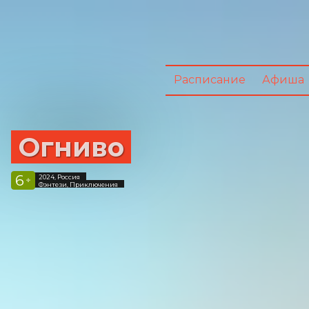
Расписание
Афиша
Огниво
6
2024, Россия
+
Фэнтези, Приключения