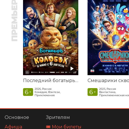
ПРЕМЬЕРА
Последний богатырь. Колобок
2026, Россия
2025, Россия
6
6
+
+
Комедия, Фэнтези,
Фантастика,
Приключения
Приключенческая к
Основное
Зрителям
Афиша
🎟️ Мои билеты