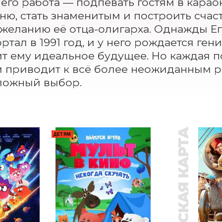
 его работа — подпевать гостям в караок
ню, стать знаменитым и построить счас
желанию её отца-олигарха. Однажды Ег
ртал в 1991 год, и у него рождается ген
т ему идеальное будущее. Но каждая по
приводит к всё более неожиданным рез
ложный выбор.
ПУШКИНСКАЯ КАРТА
ДЕТЯМ