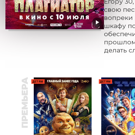
Егору 30,
свою пес
вопреки 
шкафу по
обеспечи
прошлом 
делать с
ПРЕМЬЕРА
ДЕТЯМ
ДЕТЯМ