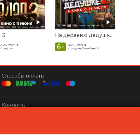
 3
На деревню дедушке 2
6
2026, Россия
2026, Россия
+
Комедия
Комедия, Семейный
Способы оплаты
Контакты
Касса
+7 4152 34-43-55
Администрация
kinodruzhba@mail.ru