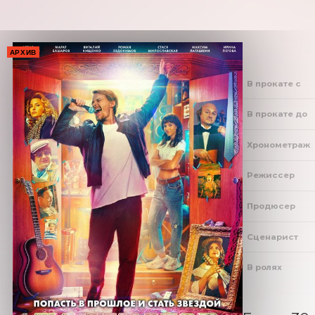
АРХИВ
В прокате с
В прокате до
Хронометраж
Режиссер
Продюсер
Сценарист
В ролях