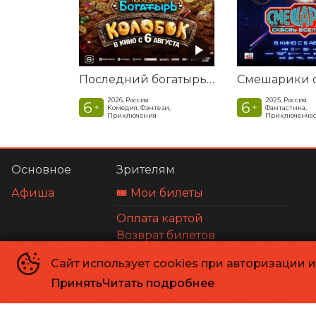
Последний богатырь. Колобок
2026, Россия
2025, Россия
6
6
+
+
Комедия, Фэнтези,
Фантастика,
Приключения
Приключенчес
Основное
Зрителям
Афиша
🎟️ Мои билеты
Оплата картой
Возврат билетов
Правила и соглашения
Сайт использует cookies при авторизации 
Принять
Читать подробнее