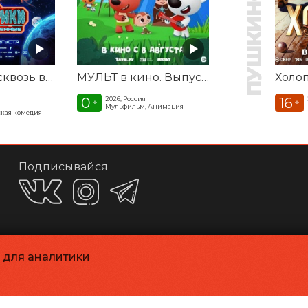
Смешарики сквозь вселенные
МУЛЬТ в кино. Выпуск №198. Некогда скучать
Холоп
0
16
2026, Россия
+
+
Мульфильм, Анимация
кая комедия
Подписывайся
и для аналитики