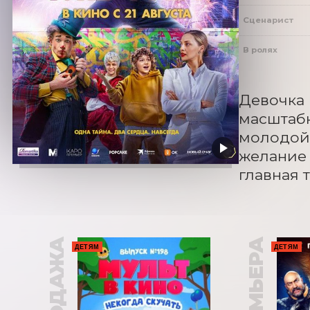
Сценарист
В ролях
Девочка 
масштабн
молодой 
желание 
главная 
ПРЕМЬЕРА
ДЕТЯМ
ДЕТЯМ