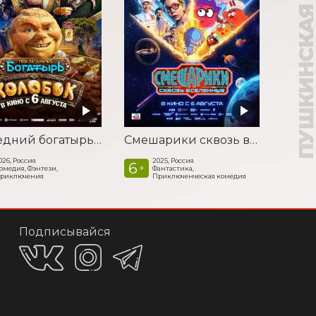
ПУШКИНСКАЯ КАР
Последний богатырь. Колобок
Смешарики сквозь вселенные
026, Россия
2025, Россия
6
+
омедия, Фэнтези,
Фантастика,
риключения
Приключенческая комедия
Подписывайся