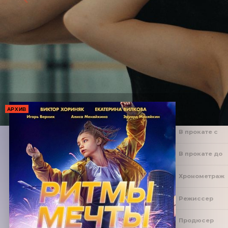
АРХИВ
В прокате с
В прокате до
Хронометраж
Режиссер
Продюсер