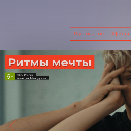
Расписание
Афиша
Ритмы мечты
6
2025, Россия
+
Комедия, Мелодрама