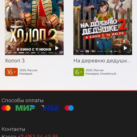
ТА
Холоп 3
На деревню дедушке 2
16
6
2026, Россия
2026, Россия
+
+
Комедия
Комедия, Семейный
Способы оплаты
Контакты
Касса
+7 4152 34-43-55