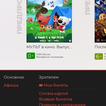
ПРЕДПРОДАЖА
МУЛЬТ в кино. Выпуск №198. Некогда скучать
2
0
2026, Россия
6
+
+
К
Мульфильм, Анимация
П
Основное
Зрителям
Афиша
🎟️ Мои билеты
Оплата картой
Возврат билетов
Правила и соглашения