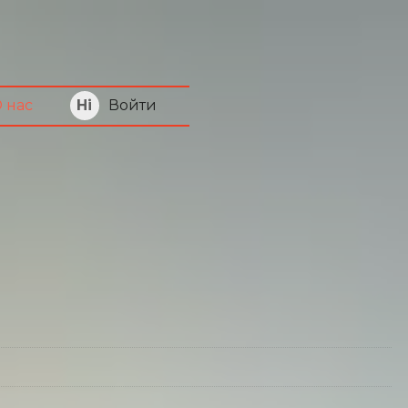
Войти
 нас