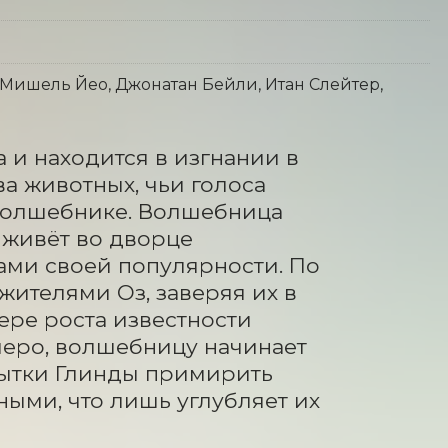
Мишель Йео, Джонатан Бейли, Итан Слейтер,
 и находится в изгнании в 
а животных, чьи голоса 
Волшебнике. Волшебница 
живёт во дворце 
ми своей популярности. По 
ителями Оз, заверяя их в 
ре роста известности 
иеро, волшебницу начинает 
ытки Глинды примирить 
ми, что лишь углубляет их 