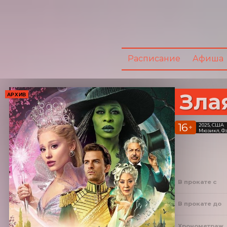
Расписание
Афиша
Злая
АРХИВ
16
2025, США
+
Мюзикл, Фэ
В прокате с
В прокате до
Хронометраж