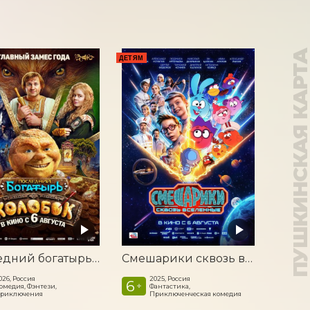
ПУШКИНСКАЯ КАР
ДЕТЯМ
Последний богатырь. Колобок
Смешарики сквозь вселенные
026, Россия
2025, Россия
6
+
омедия, Фэнтези,
Фантастика,
риключения
Приключенческая комедия