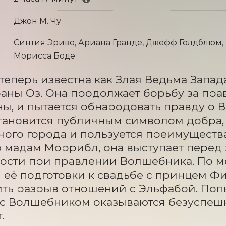
Джон М. Чу
Синтия Эриво, Ариана Гранде, Джефф Голдблюм, 
Морисса Боде
теперь известна как Злая Ведьма Запада
раны Оз. Она продолжает борьбу за прав
ы, и пытается обнародовать правду о 
тановится публичным символом добра, 
ого города и пользуется преимущества
 мадам Моррибл, она выступает перед ж
ости при правлении Волшебника. По ме
 её подготовки к свадьбе с принцем Ф
ть разрыв отношений с Эльфабой. Поп
с Волшебником оказываются безуспешны
.