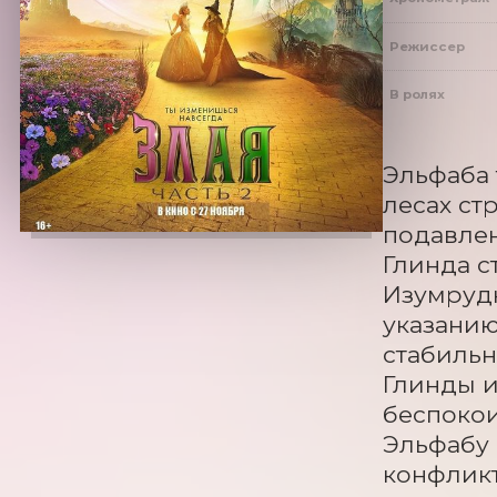
Режиссер
В ролях
Эльфаба 
лесах ст
подавлен
Глинда с
Изумрудн
указанию
стабильн
Глинды и
беспокои
Эльфабу 
конфликт