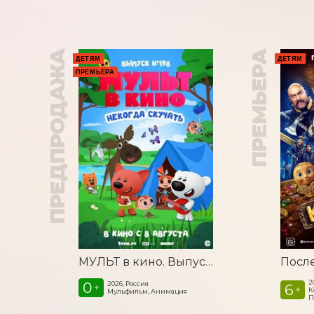
ПРЕДПРОДАЖА
ПРЕМЬЕРА
ДЕТЯМ
ДЕТЯМ
ПРЕМЬЕРА
МУЛЬТ в кино. Выпуск №198. Некогда скучать
2
0
2026, Россия
6
+
+
К
Мульфильм, Анимация
П