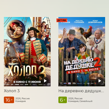
ТА
ДЕТЯМ
Холоп 3
На деревню дедушке 2
16
6
2026, Россия
2026, Россия
+
+
Комедия
Комедия, Семейный